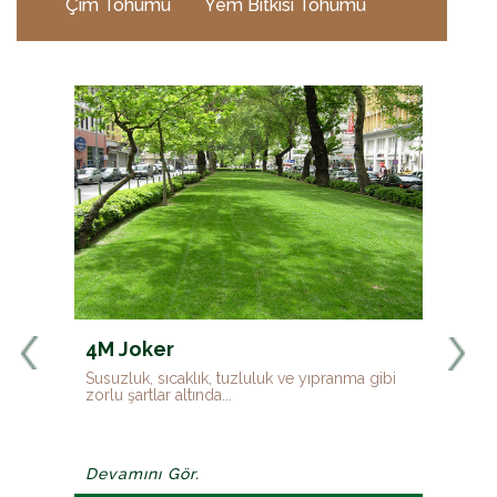
Çim Tohumu
Yem Bitkisi Tohumu
4M Joker
4M
lan
Susuzluk, sıcaklık, tuzluluk ve yıpranma gibi
%30 
zorlu şartlar altında...
susu
Devamını Gör.
Dev