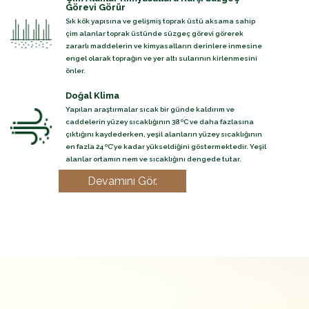
Görevi Görür
Sık kök yapısına ve gelişmiş toprak üstü aksama sahip
çim alanlar toprak üstünde süzgeç görevi görerek
zararlı maddelerin ve kimyasalların derinlere inmesine
engel olarak toprağın ve yer altı sularının kirlenmesini
önler.
Doğal Klima
Yapılan araştırmalar sıcak bir günde kaldırım ve
caddelerin yüzey sıcaklığının 38 ºC ve daha fazlasına
çıktığını kaydederken, yeşil alanların yüzey sıcaklığının
en fazla 24 ºC’ye kadar yükseldiğini göstermektedir. Yeşil
alanlar ortamın nem ve sıcaklığını dengede tutar.
Devamını Gör.