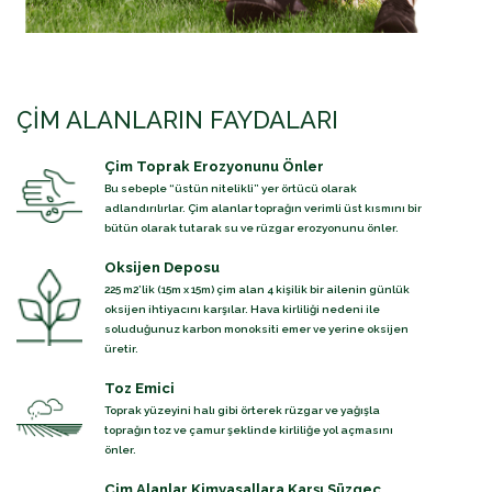
ÇIM ALANLARIN FAYDALARI
Çim Toprak Erozyonunu Önler
Bu sebeple “üstün nitelikli” yer örtücü olarak
adlandırılırlar. Çim alanlar toprağın verimli üst kısmını bir
bütün olarak tutarak su ve rüzgar erozyonunu önler.
Oksijen Deposu
225 m2’lik (15m x 15m) çim alan 4 kişilik bir ailenin günlük
oksijen ihtiyacını karşılar. Hava kirliliği nedeni ile
soluduğunuz karbon monoksiti emer ve yerine oksijen
üretir.
Toz Emici
Toprak yüzeyini halı gibi örterek rüzgar ve yağışla
toprağın toz ve çamur şeklinde kirliliğe yol açmasını
önler.
Çim Alanlar Kimyasallara Karşı Süzgeç