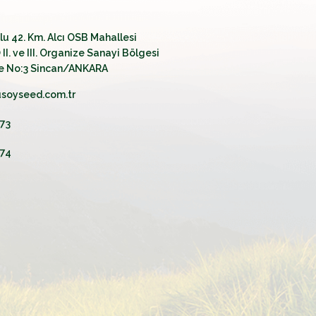
olu 42. Km. Alcı OSB Mahallesi
II. ve III. Organize Sanayi Bölgesi
e No:3 Sincan/ANKARA
soyseed.com.tr
 73
 74