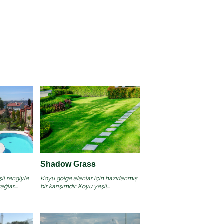
Shadow Grass
il rengiyle
Koyu gölge alanlar için hazırlanmış
lar....
bir karışımdır. Koyu yeşil...