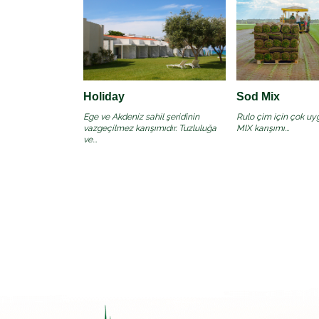
Holiday
Sod Mix
Ege ve Akdeniz sahil şeridinin
Rulo çim için çok u
vazgeçilmez karışımıdır. Tuzluluğa
MIX karışımı...
ve...