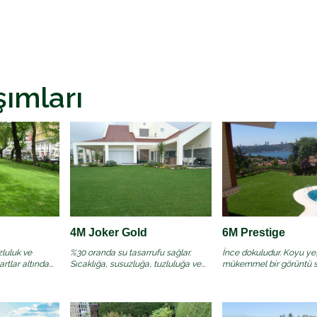
ımları
4M Joker Gold
6M Prestige
zluluk ve
%30 oranda su tasarrufu sağlar.
İnce dokuludur. Koyu yeş
tlar altında...
Sıcaklığa, susuzluğa, tuzluluğa ve...
mükemmel bir görüntü sağ