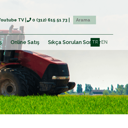
Youtube TV
0 (312) 615 51 73
ş
Online Satış
Sıkça Sorulan Sorular
TR
EN