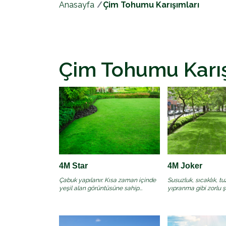
Anasayfa
Çim Tohumu Karışımları
Çim Tohumu Karış
4M Star
4M Joker
Çabuk yapılanır. Kısa zaman içinde
Susuzluk, sıcaklık, tu
yeşil alan görüntüsüne sahip...
yıpranma gibi zorlu şar