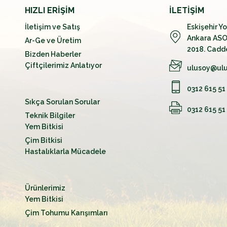
HIZLI ERİŞİM
İLETİŞİM
İletişim ve Satış
Eskişehir Y
Ankara ASO 
Ar-Ge ve Üretim
2018. Cadd
Bizden Haberler
Çiftçilerimiz Anlatıyor
ulusoy@ulu
0312 615 51
Sıkça Sorulan Sorular
0312 615 51
Teknik Bilgiler
Yem Bitkisi
Çim Bitkisi
Hastalıklarla Mücadele
Ürünlerimiz
Yem Bitkisi
Çim Tohumu Karışımları