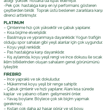
aldığı yüksek notlarla da ispat edilmiştir.
-Pek çok hastalığa karşı en iyi performans gösteren
çeşitlerden biridir. Toprak üstü beslenen zararlılara karşı
direnci arttırılmıştır.
PLATINUM
– Çimlenme hızı çok yüksektir ve çabuk yapılanır.
– Kısa biçime elverişlidir.
– Basılmaya ve yıpranmaya dayanıklıdır. Yoğun trafiğin
olduğu spor sahaları gibi yeşil alanlar için çok uygundur.
– Koyu yeşil renklidir.
– Pas hastalığına karşı dayanıklıdır.
– Kış aylarında, koyu yeşil rengi ve ince dokusu ile sıcak
iklim bitkilerinden oluşan sahaların genel görünümünü
iyileştirir.
FIREBIRD
– İnce yapraklı ve sık dokuludur.
– Mükemmel koyu yeşil bir renge sahiptir.
– Çabuk çimlenir ve hızlı yapılanır. Alanı kısa sürede
kaplar ve yabancı otların gelişmesini önler.
– Yavaş boylanır. Böylece çok sık biçim yapmak
gerekmez.
– Kıştan çok daha az hasar görür ve yıl boyu