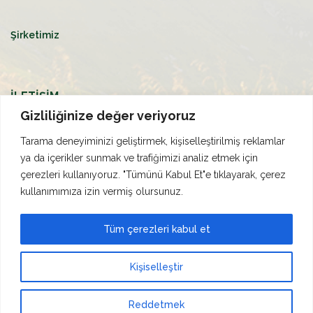
Şirketimiz
İLETİŞİM
Gizliliğinize değer veriyoruz
Eskişehir Yolu 42. Km. Alcı OSB Mahallesi Ankara ASO II.
ve III. Organize Sanayi Bölgesi 2018. Cadde No:3
Tarama deneyiminizi geliştirmek, kişiselleştirilmiş reklamlar
Sincan/ANKARA
ya da içerikler sunmak ve trafiğimizi analiz etmek için
çerezleri kullanıyoruz. "Tümünü Kabul Et"e tıklayarak, çerez
ulusoy@ulusoyseed.com.tr
kullanımımıza izin vermiş olursunuz.
0312 615 51 73
Tüm çerezleri kabul et
0312 615 51 74
Kişiselleştir
Reddetmek
Copyright © 2024
Ulusoy Tohumculuk
All Right Reserved.