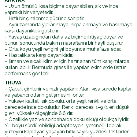
ANKYRA
– Uzun ömürlü, kısa biçime dayanabilen, sık ve ince
yapraklı bir varyetedir.
– Hızlı bir çimlenme gücüne sahiptir.
– Aynı zamanda yıpranmaya, hırpalanmaya ve basılmaya
karşı dayanıklılık gösterir.
– Yavaş uzadığından daha az biçime ihtiyaç duyar ve
bunun sonucunda bakım masraflarını bir hayli düşürür.
– Orta koyu yeşil rengini yıl boyunca muhafaza eder.
– Hastalıklara karşı dayanıklıdır.
– Ilıman ve sıcak iklimler için hazırlanan tüm karışımlarda
kullanılabilir. Bermuda grass ile yapılan ekimlerde üstün
performans gösterir.
TRUVA
– Çabuk çimlenir ve hızlı yapılanır. Alanı kısa sürede kaplar
ve yabancı otların gelişmesini önler.
– Yüksek kaliteli, sık dokulu, orta yeşil renkli ve orta
derecede ince dokuludur. Renk derecesi 1-9 (1 en düşük,
9 en yüksek) ölçeğinde 6.6 dır.
– Özellikle yaz ve sonbaharda doku sıklığı oldukça iyidir.
Yıl boyu sürdürebildiği adaptasyon yeteneği toprak
yüzeyini kaplayan yaşayan bitki sayısı yüzdesi testinden