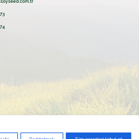
soyseed.com.tr
 73
 74