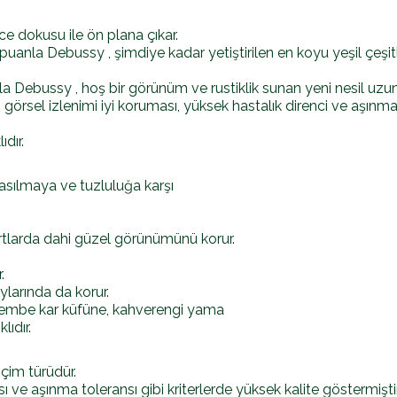
e dokusu ile ön plana çıkar.
k puanla Debussy , şimdiye kadar yetiştirilen en koyu yeşil çeşitl
Debussy , hoş bir görünüm ve rustiklik sunan yeni nesil uzun ça
ı, görsel izlenimi iyi koruması, yüksek hastalık direnci ve aşı
dır.
asılmaya ve tuzluluğa karşı
artlarda dahi güzel görünümünü korur.
.
larında da korur.
 pembe kar küfüne, kahverengi yama
lıdır.
 çim türüdür.
e aşınma toleransı gibi kriterlerde yüksek kalite göstermiştir