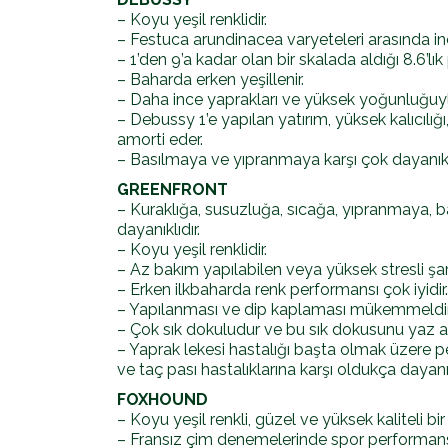
– Koyu yeşil renklidir.
– Festuca arundinacea varyeteleri arasında inc
– 1’den 9’a kadar olan bir skalada aldığı 8.6’lı
– Baharda erken yeşillenir.
– Daha ince yaprakları ve yüksek yoğunluğuyla 
– Debussy 1’e yapılan yatırım, yüksek kalıcılığ
amorti eder.
– Basılmaya ve yıpranmaya karşı çok dayanıklı
GREENFRONT
– Kuraklığa, susuzluğa, sıcağa, yıpranmaya, b
dayanıklıdır.
– Koyu yeşil renklidir.
– Az bakım yapılabilen veya yüksek stresli ş
– Erken ilkbaharda renk performansı çok iyidir.
– Yapılanması ve dip kaplaması mükemmeldir
– Çok sık dokuludur ve bu sık dokusunu yaz ay
– Yaprak lekesi hastalığı başta olmak üzere
ve taç pası hastalıklarına karşı oldukça dayanık
FOXHOUND
– Koyu yeşil renkli, güzel ve yüksek kaliteli bir
– Fransız çim denemelerinde spor performansı v