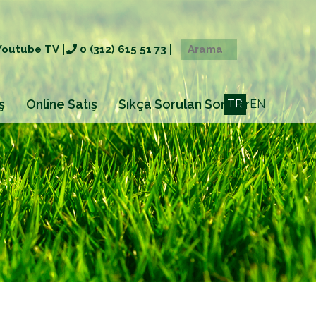
Youtube TV
0 (312) 615 51 73
ş
Online Satış
Sıkça Sorulan Sorular
TR
EN