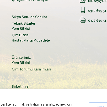
ulusoy@ulu
0312 615 51
Sıkça Sorulan Sorular
0312 615 51
Teknik Bilgiler
Yem Bitkisi
Çim Bitkisi
Hastalıklarla Mücadele
Ürünlerimiz
Yem Bitkisi
Çim Tohumu Karışımları
Şirketimiz
içerikler sunmak ve trafiğimizi analiz etmek için