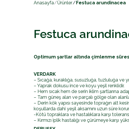
Anasayfa
Ürünler
Festuca arundinacea
Festuca arundin
Optimum şartlar altında çimlenme süresi 
VERDARK
– Sıcağa, kuraklığa, susuzluğa, tuzluluğa ve y
– Yaprak dokusu ince ve koyu yeşil renklidir.
– Hem sıcak hem de serin iklim şartlarına ada
– Tam güneş alan ve parçalı gölge olan alanlar 
– Derin kök yapısı sayesinde toprağın alt kesi
koşullarda dahi yeşil aksamını uzun süre korur
-Kötü topraklara ve hastalıklara karşı toleransı
– Kırmızı iplik hastalığı ve çürümeye karşı yüks
DEBUSSY